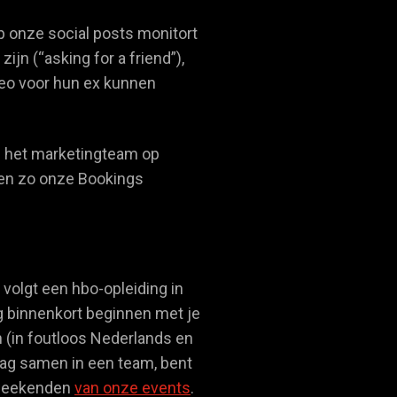
p onze social posts monitort
jn (“asking for a friend”),
eo voor hun ex kunnen
n het marketingteam op
m en zo onze Bookings
 volgt een hbo-opleiding in
ag binnenkort beginnen met je
n (in foutloos Nederlands en
raag samen in een team, bent
e weekenden
van onze events
.