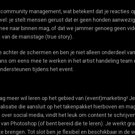
t community management, wat betekent dat je reacties o
l: je stelt mensen gerust dat er geen honden aanwezig zi
 mee naar binnen mag, of dat we jammer genoeg geen vid
van de mainstage (true story).
 achter de schermen en ben je niet alleen onderdeel va
e kans om eens mee te werken in het artist handeling tea
ondersteunen tijdens het event.
aag meer wil leren op het gebied van (event)marketing! Je
ialisatie die aansluit op het takenpakket hierboven en m
over social media, vindt het leuk om content te schrijve
 van Photoshop (of bent bereid die te leren). Je werkt g
n te brengen. Tot slot ben je flexibel en beschikbaar in d