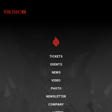
Klik hier! 📸
TICKETS
EVENTS
NEWS
VIDEO
PHOTO
NEWSLETTER
COMPANY